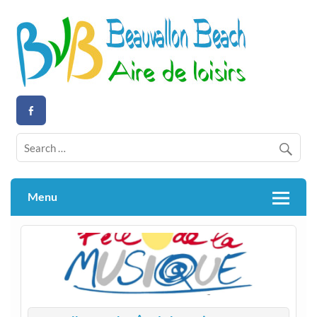
Skip
to
content
Aire de loisirs activités nautiques
Beauvallon Beach
Menu