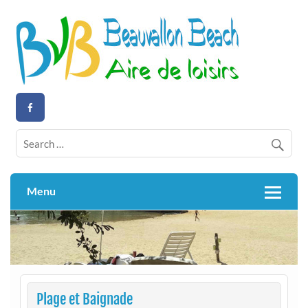
Skip
to
content
Aire de loisirs activités nautiques
Beauvallon Beach
Menu
Plage et Baignade