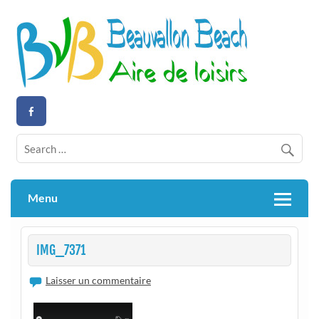
Skip
to
content
Aire de loisirs activités nautiques
Beauvallon Beach
Menu
IMG_7371
Laisser un commentaire